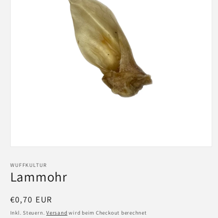
Medien
1
in
WUFFKULTUR
Modal
Lammohr
öffnen
Normaler
€0,70 EUR
Preis
Inkl. Steuern.
Versand
wird beim Checkout berechnet