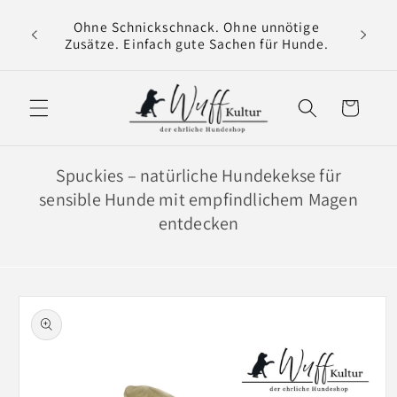
Direkt
 für
zum
Ohne Schnickschnack. Ohne unnötige
Wir v
 Magen
Inhalt
Zusätze. Einfach gute Sachen für Hunde.
Warenkorb
Spuckies – natürliche Hundekekse für
sensible Hunde mit empfindlichem Magen
entdecken
oduktinformationen
ringen