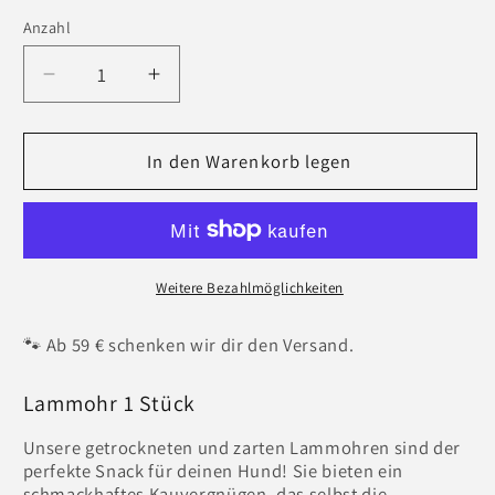
Anzahl
Verringere
Erhöhe
die
die
Menge
Menge
für
In den Warenkorb legen
für
Lammohr
Lammohr
Weitere Bezahlmöglichkeiten
🐾 Ab 59 € schenken wir dir den Versand.
Lammohr 1 Stück
Unsere getrockneten und zarten Lammohren sind der
perfekte Snack für deinen Hund! Sie bieten ein
schmackhaftes Kauvergnügen, das selbst die