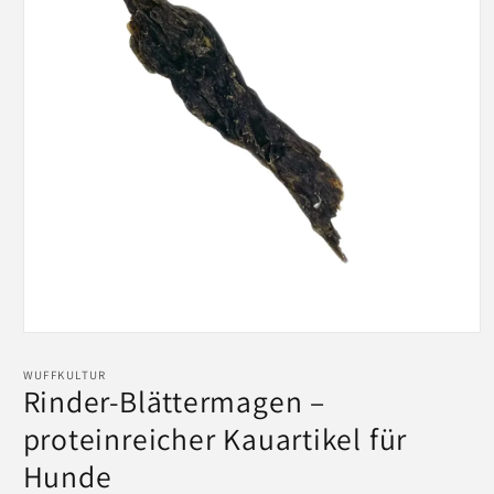
Medien
1
in
WUFFKULTUR
Modal
Rinder-Blättermagen –
öffnen
proteinreicher Kauartikel für
Hunde