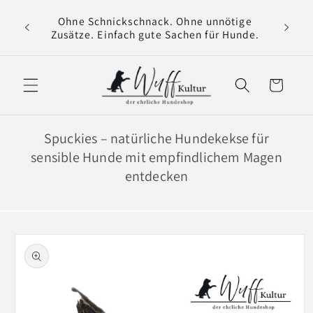
Direkt
 für
zum
Ohne Schnickschnack. Ohne unnötige
Wir v
 Magen
Inhalt
Zusätze. Einfach gute Sachen für Hunde.
Warenkorb
Spuckies – natürliche Hundekekse für
sensible Hunde mit empfindlichem Magen
entdecken
oduktinformationen
ringen