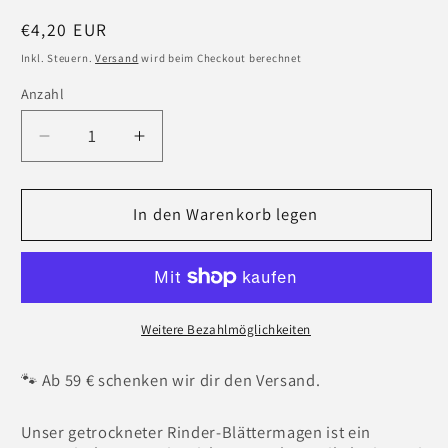
Normaler
€4,20 EUR
Preis
Inkl. Steuern.
Versand
wird beim Checkout berechnet
Anzahl
Verringere
Erhöhe
die
die
Menge
Menge
für
In den Warenkorb legen
für
Rinder-
Rinder-
Blättermagen
Blättermagen
–
–
proteinreicher
proteinreicher
Kauartikel
Kauartikel
Weitere Bezahlmöglichkeiten
für
für
Hunde
Hunde
🐾 Ab 59 € schenken wir dir den Versand.
Unser getrockneter Rinder-Blättermagen ist ein