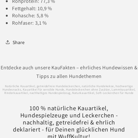
Rohprotein: 77,3 %
Fettgehalt: 10,9 %
Rohasche: 5,8 %
Rohfaser: 3,1 %
Share
Entdecke auch unsere KauFakten – ehrliches Hundewissen &
Tipps zu allen Hundethemen
Natürliche Kauartikel, getreidefreie Hundeleckerchen, natürliche Hundekekse, hochwertige
Hundesnacks, Kauartikel für sensible Hunde, Hundeleckerchen ohne Zusätze, Lammkauartikel,
Rinderkauartikel, nachhaltiges Hundespielzeug, Naturkauartikel, Soft-Leckerchen für Hunde
100 % natürliche Kauartikel,
Hundespielzeuge und Leckerchen -
nachhaltig, getreidefrei & ehrlich
deklariert - für Deinen glücklichen Hund
mit WuffKultur!